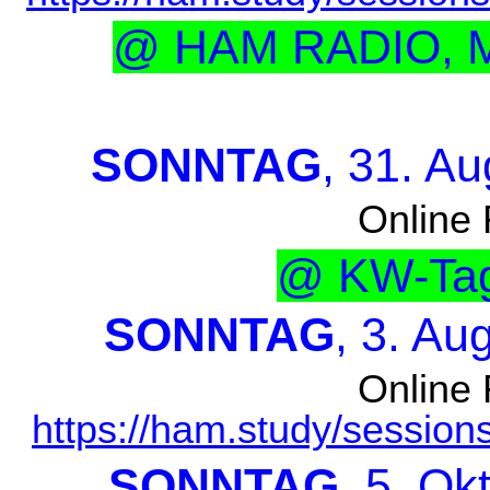
@ HAM RADIO, Me
SONNTAG
, 31. A
Online 
@ KW-Tag
SONNTAG
, 3. Au
Online 
https://ham.study/sessio
SONNTAG
, 5. Ok