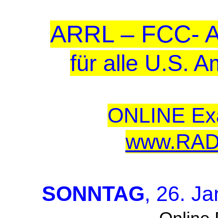
ARRL – FCC- A
für alle U.S. 
ONLINE Exa
www.RAD
SONNTAG
, 26. J