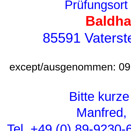
Prüfungsor
Baldha
85591 Vaterst
except
/ausgenommen: 09. 
Bitte kurz
Manfred,
Tel. +49 (0) 89-9230