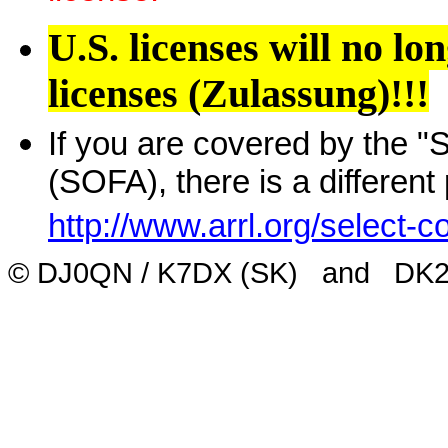
U.S. licenses will no l
licenses (Zulassung)!!!
If you are covered by the "
(SOFA), there is a differen
http://www.arrl.org/select-c
© DJ0QN / K7DX (SK)
and
DK2