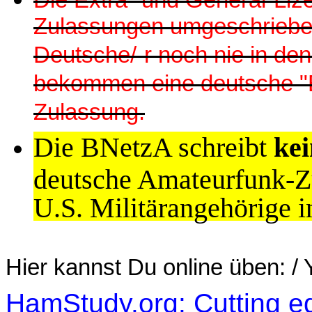
Die Extra- und General-Li
Zulassungen umgeschriebe
Deutsche/-r noch nie in de
bekommen eine deutsche "
Zulassung.
Die BNetzA schreibt
kei
deutsche Amateurfunk-
U.S. Militärangehörige 
Hier
kannst
Du online
üben
: /
HamStudy.org: Cutting ed