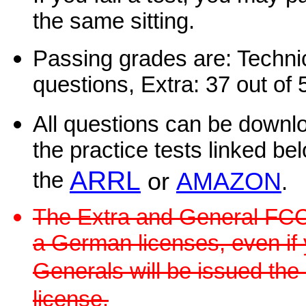
the same sitting.
Passing grades are: Technic
questions, Extra: 37 out of 
All questions can be down
the practice tests linked b
ARRL
the
or
AMAZON
.
The Extra and General FCC 
a German licenses, even if 
Generals will be issued the
license.